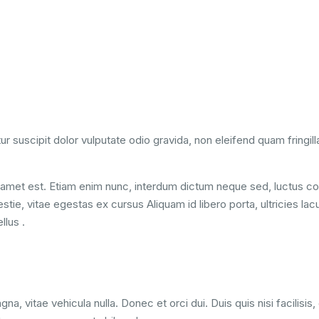
ur suscipit dolor vulputate odio gravida, non eleifend quam fringil
it amet est. Etiam enim nunc, interdum dictum neque sed, luctus c
stie, vitae egestas ex cursus Aliquam id libero porta, ultricies la
llus .
na, vitae vehicula nulla. Donec et orci dui. Duis quis nisi facilis