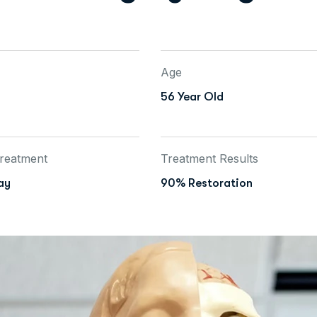
Age
56 Year Old
Treatment
Treatment Results
ay
90% Restoration