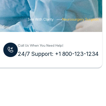
See With Clarity
Neurosurgery Surgeon
Call Us When You Need Help!
24/7 Support: +1 800-123-1234