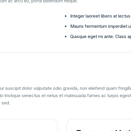
ntum ac arcu eu, porta bibendum neque.
Integer laoreet libero at lect
Mauris fermentum imperdiet u
Quisque eget mi ante. Class apt
ur suscipit dolor vulputate odio gravida, non eleifend quam fringil
 tristique senectus et netus et malesuada fames ac turpis egestas
e sed.