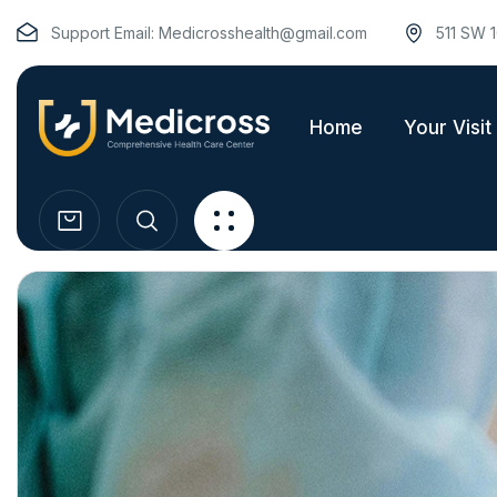
Support Email:
Medicrosshealth@gmail.com
511 SW 1
Home
Your Visit