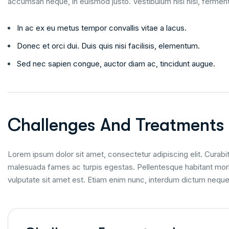
accumsan neque, in euismod justo. Vestibulum nisi nisi, ferme
In ac ex eu metus tempor convallis vitae a lacus.
Donec et orci dui. Duis quis nisi facilisis, elementum.
Sed nec sapien congue, auctor diam ac, tincidunt augue.
Challenges And Treatments
Lorem ipsum dolor sit amet, consectetur adipiscing elit. Curabit
malesuada fames ac turpis egestas. Pellentesque habitant morbi
vulputate sit amet est. Etiam enim nunc, interdum dictum nequ