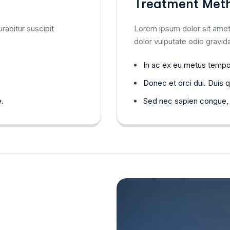
Treatment Met
rabitur suscipit
Lorem ipsum dolor sit amet,
dolor vulputate odio gravida
In ac ex eu metus tempor
Donec et orci dui. Duis q
.
Sed nec sapien congue, 